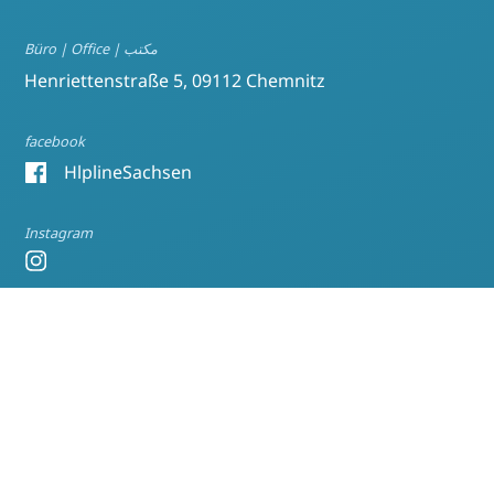
Büro | Office | مكتب
Henriettenstraße 5, 09112 Chemnitz
facebook
HlplineSachsen
Instagram
Mastodon
@raasachsen
Bluesky
raasachsen.bsky.social