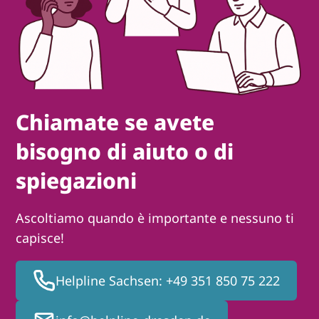
Italiano
Kurdí
فارسی
Polski
Português
Русский
Español
ትግርኛ
Türkçe
Việt
Chiamate se avete
bisogno di aiuto o di
spiegazioni
Ascoltiamo quando è importante e nessuno ti
capisce!
Helpline Sachsen: +49 351 850 75 222