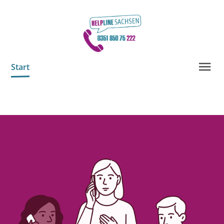
Start
Helpline Sachsen
Freiwillige
Unterstützen Sie uns!
Info-Material
Kontakt
SPRACHEN
Deutsch
العربية
Český
English
Français