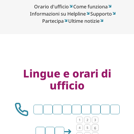
Orario d'ufficio
Come funziona
Informazioni su Helpline
Supporto
Partecipa
Ultime notizie
Lingue e orari di
ufficio
0
3
5
1
8
5
0
7
5
1
2
3
4
5
6
2
2
2