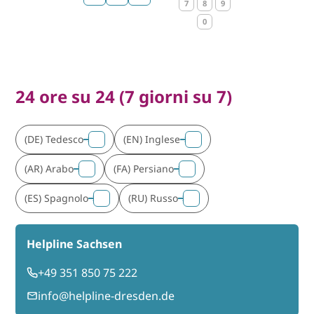
7
8
9
0
24 ore su 24 (7 giorni su 7)
(DE) Tedesco
(EN) Inglese
3
1
(AR) Arabo
(FA) Persiano
2
4
(ES) Spagnolo
(RU) Russo
8
5
Helpline Sachsen
+49 351 850 75 222
info@helpline-dresden.de