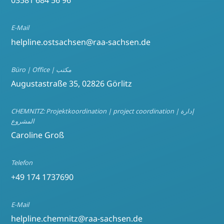
03581 684 56 96
E-Mail
helpline.ostsachsen@raa-sachsen.de
Büro | Office | مكتب
Augustastraße 35, 02826 Görlitz
CHEMNITZ: Projektkoordination | project coordination | إدارة
المشروع
Caroline Groß
Telefon
+49 174 1737690
E-Mail
helpline.chemnitz@raa-sachsen.de