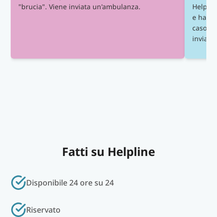
"brucia". Viene inviata un'ambulanza.
Helplin
e ha des
caso vi
inviata 
Fatti su Helpline
Disponibile 24 ore su 24
Riservato