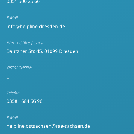
0351 500 25 66
E-Mail
info@helpline-dresden.de
Büro | Office | مكتب
Bautzner Str. 45, 01099 Dresden
OSTSACHSEN:
_
Telefon
03581 684 56 96
E-Mail
helpline.ostsachsen@raa-sachsen.de