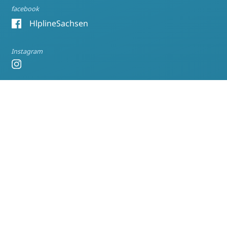
facebook
HlplineSachsen
Instagram
Mastodon
@raasachsen
Bluesky
raasachsen.bsky.social