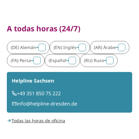
A todas horas (24/7)
(DE) Alemán
(EN) Inglés
(AR) Árabe
3
1
2
(FA) Persa
(Español
(RU) Ruso
4
8
5
Helpline Sachsen
+49 351 850 75 222
info@helpline-dresden.de
Todas las horas de oficina