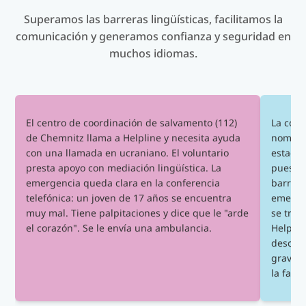
a 00:00
Superamos las barreras lingüísticas, facilitamos la
25 de agosto: 15:00 - 21:00
14 de agosto: de 00:00 a 09:00, de 15:00
comunicación y generamos confianza y seguridad en
a 21:00
27 de agosto: 09:00 - 15:00
muchos idiomas.
15 de agosto: de 15:00 a 21:00
28 de agosto: 09:00 - 15:00
16 de agosto: de 21:00 a 00:00
29 de agosto: de 09:00 a 15:00
El centro de coordinación de salvamento (112)
La comu
31 de agosto: 15:00 - 21:00
de Chemnitz llama a Helpline y necesita ayuda
nombre 
con una llamada en ucraniano. El voluntario
estado 
presta apoyo con mediación lingüística. La
puesto 
emergencia queda clara en la conferencia
barrera
telefónica: un joven de 17 años se encuentra
emerge
muy mal. Tiene palpitaciones y dice que le "arde
se trat
el corazón". Se le envía una ambulancia.
Helplin
describ
graveda
la famil