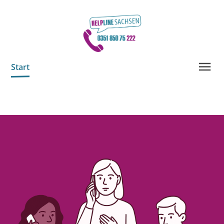
Start
Helpline Sachsen
Freiwillige
Unterstützen Sie uns!
Info-Material
Kontakt
SPRACHEN
Deutsch
العربية
Český
English
Français