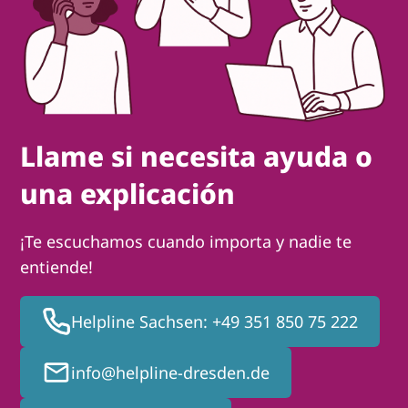
Italiano
Kurdí
فارسی
Polski
Português
Русский
Español
ትግርኛ
Türkçe
Việt
Llame si necesita ayuda o
una explicación
¡Te escuchamos cuando importa y nadie te
entiende!
Helpline Sachsen: +49 351 850 75 222
info@helpline-dresden.de