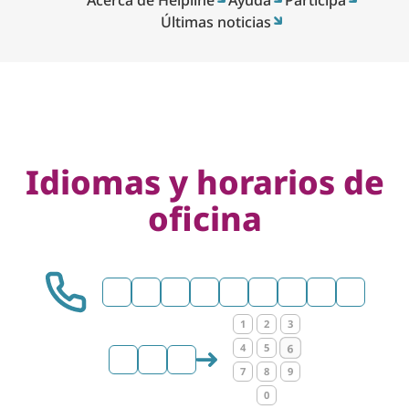
Últimas noticias
Idiomas y horarios de
oficina
0
3
5
1
8
5
0
7
5
1
2
3
4
5
6
2
2
2
7
8
9
0