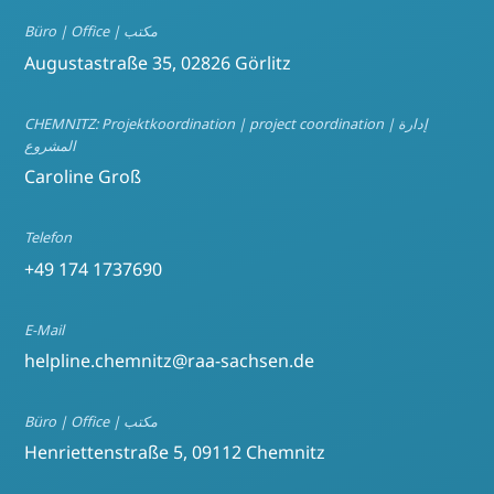
Büro | Office | مكتب
Augustastraße 35, 02826 Görlitz
CHEMNITZ: Projektkoordination | project coordination | إدارة
المشروع
Caroline Groß
Telefon
+49 174 1737690
E-Mail
helpline.chemnitz@raa-sachsen.de
Büro | Office | مكتب
Henriettenstraße 5, 09112 Chemnitz