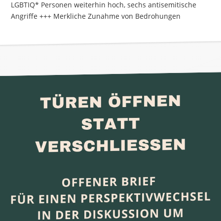
LGBTIQ* Personen weiterhin hoch, sechs antisemitische
Angriffe +++ Merkliche Zunahme von Bedrohungen