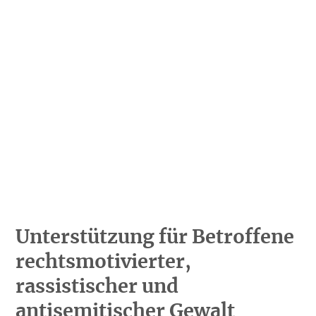
Hate Speech
SPRACHEN
Deutsch
العربية
Český
English
Français
Italiano
Kurdí
فارسی
Polski
Português
Русский
Español
ትግርኛ
Türkçe
Việt
Unterstützung für Betroffene
rechtsmotivierter,
rassistischer und
antisemitischer Gewalt