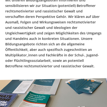
Mit unseren Bildungsangeboten informieren und
Hate Speech
sensibilisieren wir zur Situation (potentiell) Betroffener
rechtsmotivierter und rassistischer Gewalt und
verschaffen deren Perspektive Gehör. Wir klären auf über
SPRACHEN
Ausmaß, Folgen und Wirkungsweisen rechtsmotivierter
Deutsch
العربية
Český
English
Français
und rassistischer Gewalt und Ideologien der
Ungleichwertigkeit und zeigen Möglichkeiten des Umgangs
Italiano
Kurdí
فارسی
Polski
Português
und Handelns auch in konkreten Situationen. Unsere
Bildungsangebote richten sich an die allgemeine
Русский
Español
ትግርኛ
Türkçe
Việt
Öffentlichkeit, aber auch spezifisch zugeschnitten an
Multiplikator_innen und Fachkräfte in der Schul-, Jugend-
oder Flüchtlingssozialarbeit, sowie an potentiell
Betroffene rechtsmotivierter und rassistischer Gewalt.