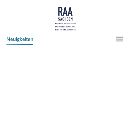
Neuigkeiten
Projekte
Leitbild
Geschichte
Team
Transparenz
Partner
Spenden