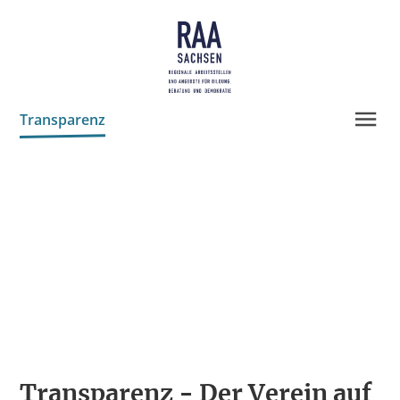
Transparenz
Projekte
Neuigkeiten
Leitbild
Geschichte
Team
Partner
Spenden
Transparenz - Der Verein auf