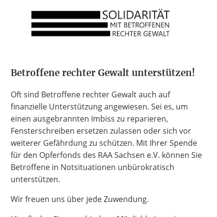
Hate Speech
SPRACHEN
Deutsch
العربية
Český
English
Français
Betroffene rechter Gewalt unterstützen!
Italiano
Kurdí
فارسی
Polski
Português
Oft sind Betroffene rechter Gewalt auch auf
Русский
Español
ትግርኛ
Türkçe
Việt
finanzielle Unterstützung angewiesen. Sei es, um
einen ausgebrannten Imbiss zu reparieren,
Fensterschreiben ersetzen zulassen oder sich vor
weiterer Gefährdung zu schützen. Mit Ihrer Spende
für den Opferfonds des RAA Sachsen e.V. können Sie
Betroffene in Notsituationen unbürokratisch
unterstützen.
Wir freuen uns über jede Zuwendung.