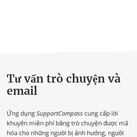
Hate Speech
SPRACHEN
Deutsch
العربية
Český
English
Français
Italiano
Kurdí
فارسی
Polski
Português
Русский
Español
ትግርኛ
Türkçe
Việt
Tư vấn trò chuyện và
email
Ứng dụng
SupportCompass
cung cấp lời
khuyên miễn phí bằng trò chuyện được mã
hóa cho những người bị ảnh hưởng, người