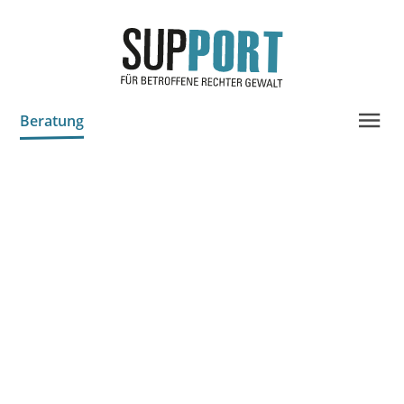
Beratung
Projektinfo & Neuigkeiten
Chronik
Statistik
Prozessdokus
Publikationen
Bildungsangebote
Spenden