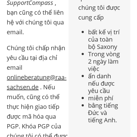
SupportCompass
,
chúng tôi được
bạn cũng có thể liên
cung cấp
hệ với chúng tôi qua
email.
bất kể vị trí
của toàn
bộ Saxony
Chúng tôi chấp nhận
Trong vòng
yêu cầu tại địa chỉ
2 ngày làm
email
việc
ẩn danh
onlineberatung@raa-
nếu được
sachsen.de
. Nếu
yêu cầu
muốn, cũng có thể
miễn phí
bằng tiếng
thực hiện giao tiếp
Đức và
được mã hóa qua
tiếng Anh.
PGP. Khóa PGP của
chúng tôi có thể được