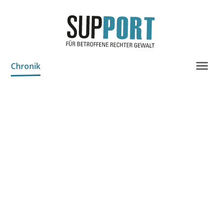
Chronik
Projektinfo & Neuigkeiten
Beratung
Statistik
Prozessdokus
Publikationen
Bildungsangebote
Spenden