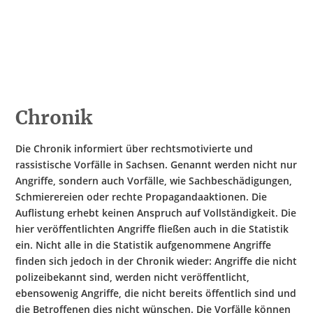
Hate Speech
SPRACHEN
Deutsch
العربية
Český
English
Français
Italiano
Kurdí
فارسی
Polski
Português
Chronik
Русский
Español
ትግርኛ
Türkçe
Việt
Die Chronik informiert über rechtsmotivierte und
rassistische Vorfälle in Sachsen. Genannt werden nicht nur
Angriffe, sondern auch Vorfälle, wie Sachbeschädigungen,
Schmierereien oder rechte Propagandaaktionen. Die
Auflistung erhebt keinen Anspruch auf Vollständigkeit. Die
hier veröffentlichten Angriffe fließen auch in die Statistik
ein. Nicht alle in die Statistik aufgenommene Angriffe
finden sich jedoch in der Chronik wieder: Angriffe die nicht
polizeibekannt sind, werden nicht veröffentlicht,
ebensowenig Angriffe, die nicht bereits öffentlich sind und
die Betroffenen dies nicht wünschen. Die Vorfälle können