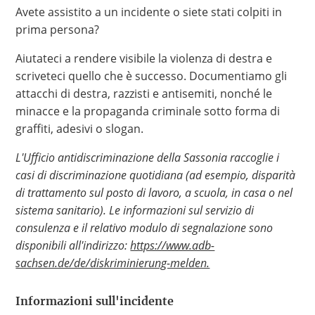
Avete assistito a un incidente o siete stati colpiti in
Hate Speech
prima persona?
SPRACHEN
Aiutateci a rendere visibile la violenza di destra e
scriveteci quello che è successo. Documentiamo gli
Deutsch
العربية
Český
English
Français
attacchi di destra, razzisti e antisemiti, nonché le
Italiano
Kurdí
فارسی
Polski
Português
minacce e la propaganda criminale sotto forma di
graffiti, adesivi o slogan.
Русский
Español
ትግርኛ
Türkçe
Việt
L'Ufficio antidiscriminazione della Sassonia raccoglie i
casi di discriminazione quotidiana (ad esempio, disparità
di trattamento sul posto di lavoro, a scuola, in casa o nel
sistema sanitario). Le informazioni sul servizio di
consulenza e il relativo modulo di segnalazione sono
disponibili all'indirizzo:
https://www.adb-
sachsen.de/de/diskriminierung-melden.
Informazioni sull'incidente