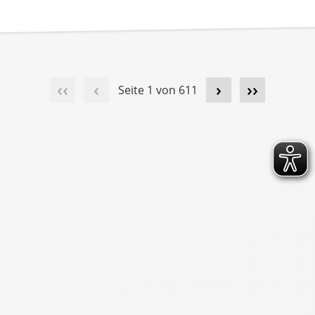
‹‹
‹
›
››
Seite 1 von 611