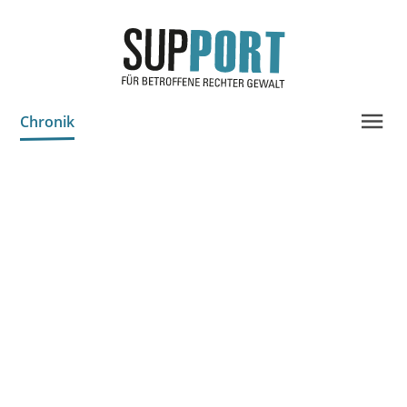
Chronik
Projektinfo & Neuigkeiten
Beratung
Statistik
Prozessdokus
Publikationen
Bildungsangebote
Spenden