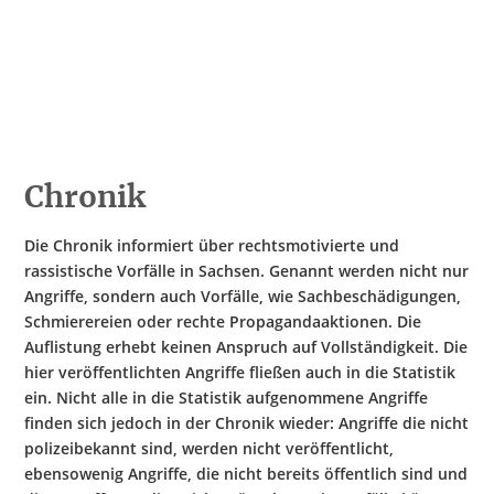
Hate Speech
SPRACHEN
Deutsch
العربية
Český
English
Français
Italiano
Kurdí
فارسی
Polski
Português
Chronik
Русский
Español
ትግርኛ
Türkçe
Việt
Die Chronik informiert über rechtsmotivierte und
rassistische Vorfälle in Sachsen. Genannt werden nicht nur
Angriffe, sondern auch Vorfälle, wie Sachbeschädigungen,
Schmierereien oder rechte Propagandaaktionen. Die
Auflistung erhebt keinen Anspruch auf Vollständigkeit. Die
hier veröffentlichten Angriffe fließen auch in die Statistik
ein. Nicht alle in die Statistik aufgenommene Angriffe
finden sich jedoch in der Chronik wieder: Angriffe die nicht
polizeibekannt sind, werden nicht veröffentlicht,
ebensowenig Angriffe, die nicht bereits öffentlich sind und