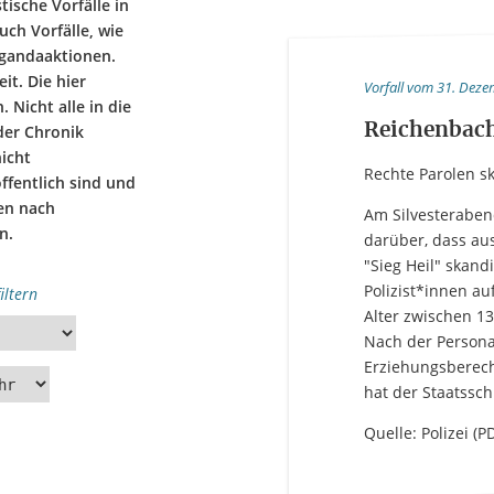
tische Vorfälle in
ch Vorfälle, wie
agandaaktionen.
it. Die hier
Vorfall vom 31. Deze
. Nicht alle in die
Reichenbac
der Chronik
nicht
Rechte Parolen s
öffentlich sind und
nen nach
Am Silvesteraben
n.
darüber, dass au
"Sieg Heil" skand
Polizist*innen au
iltern
Alter zwischen 13
العرب
Český
English
Français
Nach der Persona
Erziehungsberech
tuguês
Русский
Español
ትግርኛ
hat der Staatss
Quelle: Polizei (PD