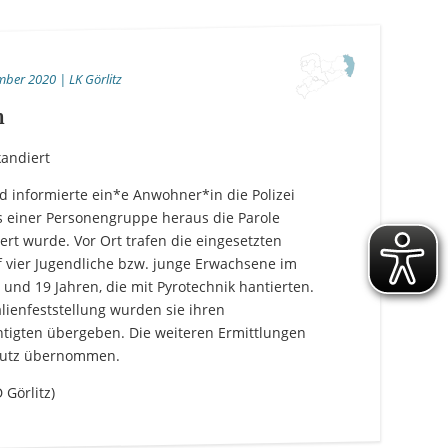
mber 2020 | LK Görlitz
h
kandiert
d informierte ein*e Anwohner*in die Polizei
s einer Personengruppe heraus die Parole
iert wurde. Vor Ort trafen die eingesetzten
f vier Jugendliche bzw. junge Erwachsene im
 und 19 Jahren, die mit Pyrotechnik hantierten.
Italiano
Kurdí
فارسی
lienfeststellung wurden sie ihren
tigten übergeben. Die weiteren Ermittlungen
Türkçe
Việt
chutz übernommen.
 Görlitz)