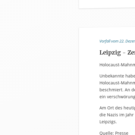
Vorfall vom 22. Deze
Leipzig - Z
Holocaust-Mahnm
Unbekannte haben
Holocaust-Mahnma
beschmiert. An d
ein verschwörung
Am Ort des heuti
die Nazis im Jah
Leipzigs.
Quelle: Presse