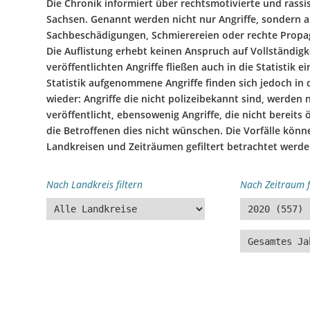
Die Chronik informiert über rechtsmotivierte und rassis
Sachsen. Genannt werden nicht nur Angriffe, sondern au
Prozessdokus
Sachbeschädigungen, Schmierereien oder rechte Prop
Die Auflistung erhebt keinen Anspruch auf Vollständigke
Publikationen
veröffentlichten Angriffe fließen auch in die Statistik ein
Bildungsangebote
Statistik aufgenommene Angriffe finden sich jedoch in 
wieder: Angriffe die nicht polizeibekannt sind, werden 
Spenden
veröffentlicht, ebensowenig Angriffe, die nicht bereits 
die Betroffenen dies nicht wünschen. Die Vorfälle kön
Hate Speech
Landkreisen und Zeiträumen gefiltert betrachtet werde
Nach Landkreis filtern
Nach Zeitraum f
SPRACHEN
Deutsch
ية
Polski
Por