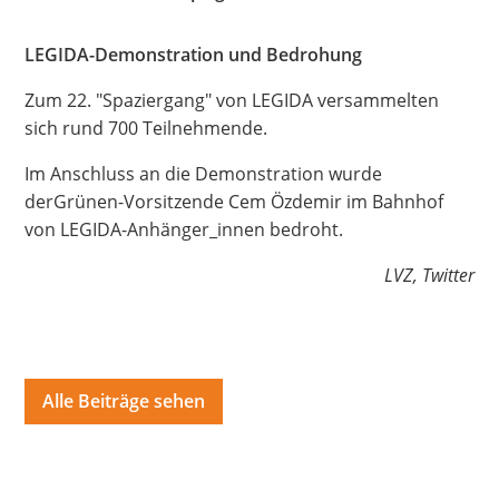
Hate Speech
LEGIDA-Demonstration und Bedrohung
SPRACHEN
Zum 22. "Spaziergang" von LEGIDA versammelten
Deutsch
العربية
Český
English
Français
sich rund 700 Teilnehmende.
Italiano
Kurdí
فارسی
Polski
Português
Im Anschluss an die Demonstration wurde
derGrünen-Vorsitzende Cem Özdemir im Bahnhof
Русский
Español
ትግርኛ
Türkçe
Việt
von LEGIDA-Anhänger_innen bedroht.
LVZ, Twitter
Alle Beiträge sehen