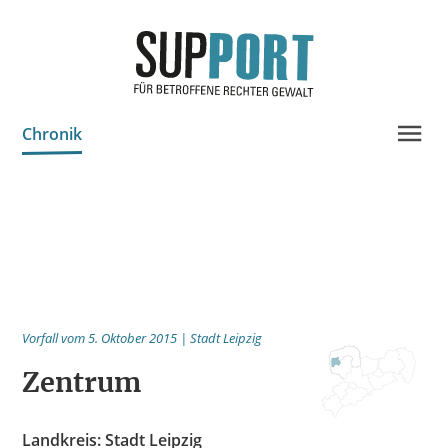
Chronik
Projektinfo & Neuigkeiten
Beratung
Statistik
Prozessdokus
Vorfall vom 5. Oktober 2015 | Stadt Leipzig
Publikationen
Zentrum
Bildungsangebote
Spenden
Landkreis: Stadt Leipzig