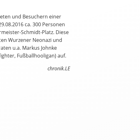
teten und Besuchern einer
29.08.2016 ca. 300 Personen
meister-Schmidt-Platz. Diese
ten Wurzener Neonazi und
aten u.a. Markus Johnke
ghter, Fußballhooligan) auf.
العرب
Český
English
Français
chronik.LE
tuguês
Русский
Español
ትግርኛ