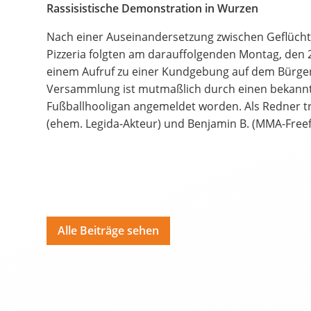
Bildungsangebote
Rassisistische Demonstration in Wurzen
Spenden
Nach einer Auseinandersetzung zwischen Geflüch
Pizzeria folgten am darauffolgenden Montag, den 
Hate Speech
einem Aufruf zu einer Kundgebung auf dem Bürger
Versammlung ist mutmaßlich durch einen bekann
Fußballhooligan angemeldet worden. Als Redner tr
SPRACHEN
(ehem. Legida-Akteur) und Benjamin B. (MMA-Freefi
Deutsch
ية
Polski
Por
Alle Beiträge sehen