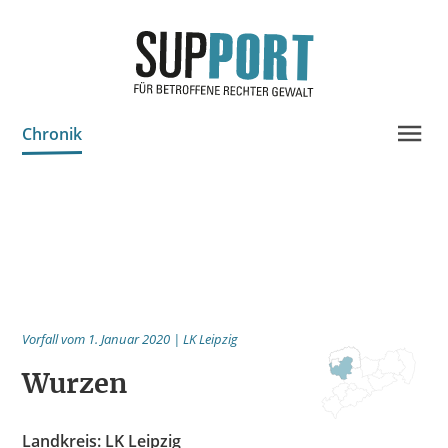
Chronik
Projektinfo & Neuigkeiten
Beratung
Statistik
Prozessdokus
Vorfall vom 1. Januar 2020 | LK Leipzig
Publikationen
Wurzen
Bildungsangebote
Spenden
Landkreis: LK Leipzig