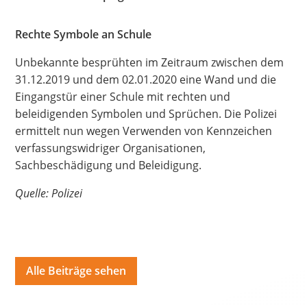
Hate Speech
Rechte Symbole an Schule
SPRACHEN
Unbekannte besprühten im Zeitraum zwischen dem
Deutsch
العربية
Český
English
Français
31.12.2019 und dem 02.01.2020 eine Wand und die
Eingangstür einer Schule mit rechten und
Italiano
Kurdí
فارسی
Polski
Português
beleidigenden Symbolen und Sprüchen. Die Polizei
ermittelt nun wegen Verwenden von Kennzeichen
Русский
Español
ትግርኛ
Türkçe
Việt
verfassungswidriger Organisationen,
Sachbeschädigung und Beleidigung.
Quelle: Polizei
Alle Beiträge sehen