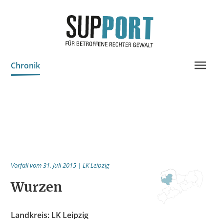
Chronik
Projektinfo & Neuigkeiten
Beratung
Statistik
Prozessdokus
Vorfall vom 31. Juli 2015 | LK Leipzig
Publikationen
Wurzen
Bildungsangebote
Spenden
Landkreis: LK Leipzig