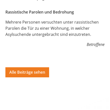
Hate Speech
Rassistische Parolen und Bedrohung
SPRACHEN
Mehrere Personen versuchten unter rassistischen
Deutsch
العربية
Český
English
Français
Parolen die Tür zu einer Wohnung, in welcher
Asylsuchende untergebracht sind einzutreten.
Italiano
Kurdí
فارسی
Polski
Português
Betroffene
Русский
Español
ትግርኛ
Türkçe
Việt
Alle Beiträge sehen