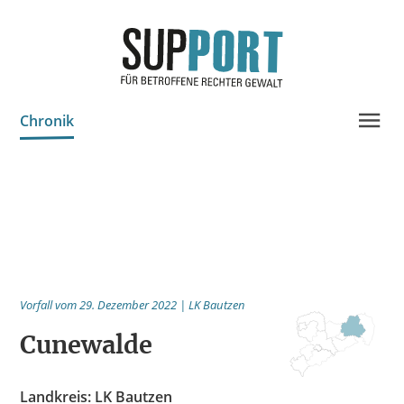
Chronik
Projektinfo & Neuigkeiten
Beratung
Statistik
Prozessdokus
Vorfall vom 29. Dezember 2022 | LK Bautzen
Publikationen
Cunewalde
Bildungsangebote
Spenden
Landkreis: LK Bautzen