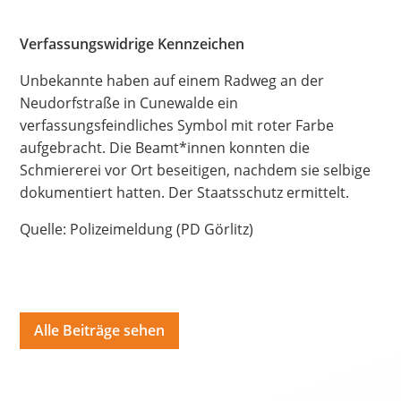
Hate Speech
Verfassungswidrige Kennzeichen
SPRACHEN
Unbekannte haben auf einem Radweg an der
Deutsch
العربية
Český
English
Français
Neudorfstraße in Cunewalde ein
verfassungsfeindliches Symbol mit roter Farbe
Italiano
Kurdí
فارسی
Polski
Português
aufgebracht. Die Beamt*innen konnten die
Schmiererei vor Ort beseitigen, nachdem sie selbige
Русский
Español
ትግርኛ
Türkçe
Việt
dokumentiert hatten. Der Staatsschutz ermittelt.
Quelle: Polizeimeldung (PD Görlitz)
Alle Beiträge sehen