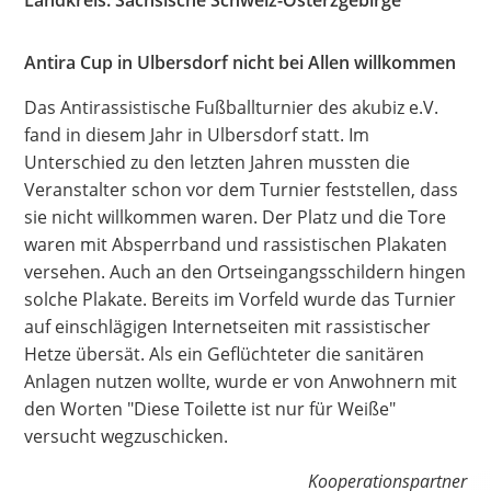
Landkreis: Sächsische Schweiz-Osterzgebirge
Hate Speech
Antira Cup in Ulbersdorf nicht bei Allen willkommen
SPRACHEN
Das Antirassistische Fußballturnier des akubiz e.V.
Deutsch
العربية
Český
English
Français
fand in diesem Jahr in Ulbersdorf statt. Im
Unterschied zu den letzten Jahren mussten die
Italiano
Kurdí
فارسی
Polski
Português
Veranstalter schon vor dem Turnier feststellen, dass
Русский
Español
ትግርኛ
Türkçe
Việt
sie nicht willkommen waren. Der Platz und die Tore
waren mit Absperrband und rassistischen Plakaten
versehen. Auch an den Ortseingangsschildern hingen
solche Plakate. Bereits im Vorfeld wurde das Turnier
auf einschlägigen Internetseiten mit rassistischer
Hetze übersät. Als ein Geflüchteter die sanitären
Anlagen nutzen wollte, wurde er von Anwohnern mit
den Worten "Diese Toilette ist nur für Weiße"
versucht wegzuschicken.
Kooperationspartner