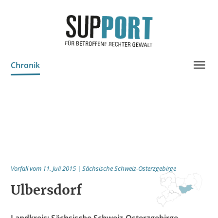
Chronik
Projektinfo & Neuigkeiten
Beratung
Statistik
Prozessdokus
Publikationen
Vorfall vom 11. Juli 2015 | Sächsische Schweiz-Osterzgebirge
Bildungsangebote
Ulbersdorf
Spenden