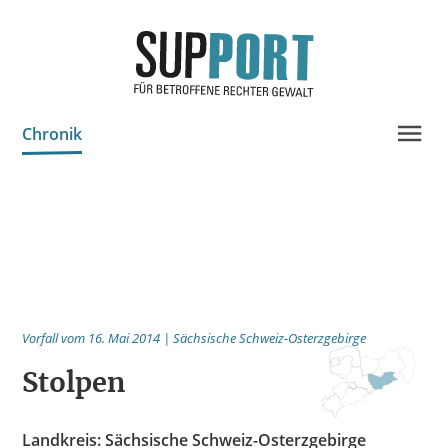
Chronik
Projektinfo & Neuigkeiten
Beratung
Statistik
Prozessdokus
Vorfall vom 16. Mai 2014 | Sächsische Schweiz-Osterzgebirge
Publikationen
Stolpen
Bildungsangebote
Spenden
Landkreis: Sächsische Schweiz-Osterzgebirge