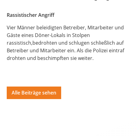
Hate Speech
Rassistischer Angriff
SPRACHEN
Vier Männer beleidigten Betreiber, Mitarbeiter und
Deutsch
العربية
Český
English
Français
Gäste eines Döner-Lokals in Stolpen
rassistisch,bedrohten und schlugen schließlich auf
Italiano
Kurdí
فارسی
Polski
Português
Betreiber und Mitarbeiter ein. Als die Polizei eintraf
drohten und beschimpften sie weiter.
Русский
Español
ትግርኛ
Türkçe
Việt
Alle Beiträge sehen