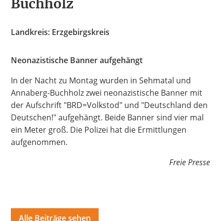
Buchholz
Hate Speech
Landkreis: Erzgebirgskreis
SPRACHEN
Deutsch
العربية
Český
English
Français
Neonazistische Banner aufgehängt
Italiano
Kurdí
فارسی
Polski
Português
In der Nacht zu Montag wurden in Sehmatal und
Annaberg-Buchholz zwei neonazistische Banner mit
Русский
Español
ትግርኛ
Türkçe
Việt
der Aufschrift "BRD=Volkstod" und "Deutschland den
Deutschen!" aufgehängt. Beide Banner sind vier mal
ein Meter groß. Die Polizei hat die Ermittlungen
aufgenommen.
Freie Presse
Alle Beiträge sehen