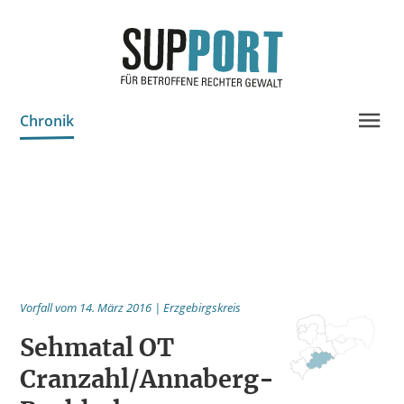
Chronik
Projektinfo & Neuigkeiten
Beratung
Statistik
Prozessdokus
Publikationen
Vorfall vom 14. März 2016 | Erzgebirgskreis
Bildungsangebote
Sehmatal OT
Cranzahl/Annaberg-
Spenden