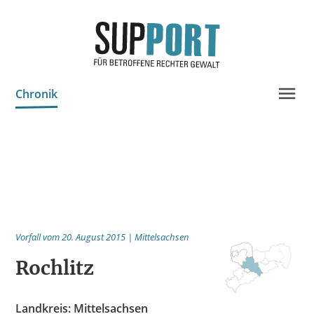
Chronik
Projektinfo & Neuigkeiten
Beratung
Statistik
Prozessdokus
Vorfall vom 20. August 2015 | Mittelsachsen
Publikationen
Rochlitz
Bildungsangebote
Spenden
Landkreis: Mittelsachsen