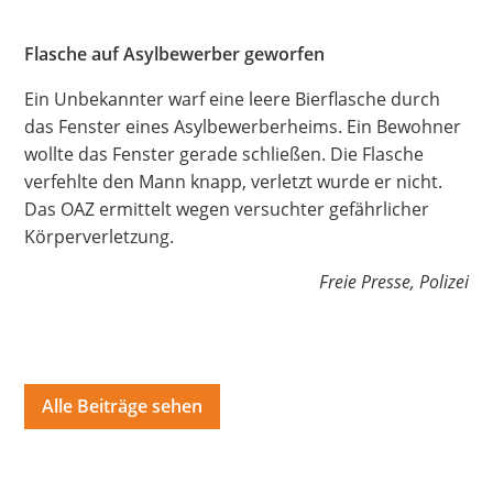
Hate Speech
Flasche auf Asylbewerber geworfen
SPRACHEN
Ein Unbekannter warf eine leere Bierflasche durch
Deutsch
العربية
Český
English
Français
das Fenster eines Asylbewerberheims. Ein Bewohner
wollte das Fenster gerade schließen. Die Flasche
Italiano
Kurdí
فارسی
Polski
Português
verfehlte den Mann knapp, verletzt wurde er nicht.
Das OAZ ermittelt wegen versuchter gefährlicher
Русский
Español
ትግርኛ
Türkçe
Việt
Körperverletzung.
Freie Presse, Polizei
Alle Beiträge sehen