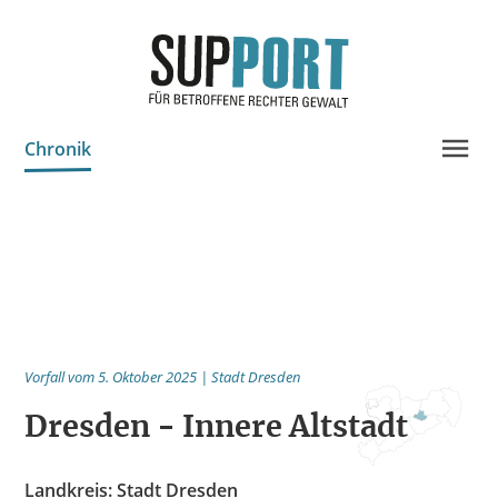
Chronik
Projektinfo & Neuigkeiten
Beratung
Statistik
Prozessdokus
Vorfall vom 5. Oktober 2025 | Stadt Dresden
Publikationen
Dresden - Innere Altstadt
Bildungsangebote
Spenden
Landkreis: Stadt Dresden