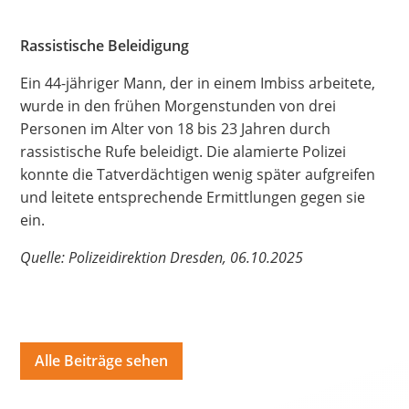
Hate Speech
Rassistische Beleidigung
SPRACHEN
Ein 44-jähriger Mann, der in einem Imbiss arbeitete,
Deutsch
العربية
Český
English
Français
wurde in den frühen Morgenstunden von drei
Personen im Alter von 18 bis 23 Jahren durch
Italiano
Kurdí
فارسی
Polski
Português
rassistische Rufe beleidigt. Die alamierte Polizei
konnte die Tatverdächtigen wenig später aufgreifen
Русский
Español
ትግርኛ
Türkçe
Việt
und leitete entsprechende Ermittlungen gegen sie
ein.
Quelle: Polizeidirektion Dresden, 06.10.2025
Alle Beiträge sehen