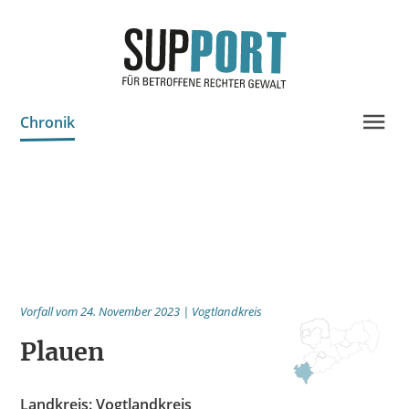
Chronik
Projektinfo & Neuigkeiten
Beratung
Statistik
Prozessdokus
Publikationen
Vorfall vom 24. November 2023 | Vogtlandkreis
Bildungsangebote
Plauen
Spenden
Landkreis: Vogtlandkreis