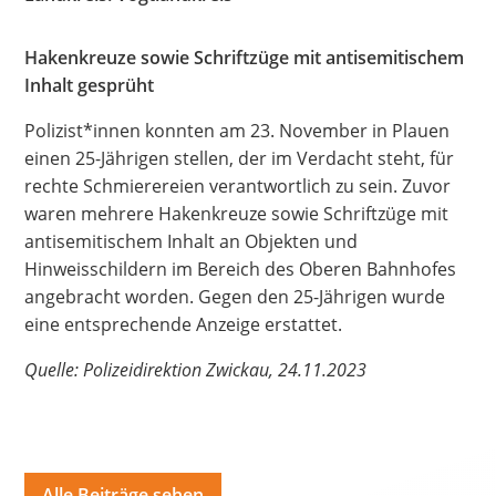
Hate Speech
Hakenkreuze sowie Schriftzüge mit antisemitischem
Inhalt gesprüht
SPRACHEN
Deutsch
العربية
Český
English
Français
Polizist*innen konnten am 23. November in Plauen
einen 25-Jährigen stellen, der im Verdacht steht, für
Italiano
Kurdí
فارسی
Polski
Português
rechte Schmierereien verantwortlich zu sein. Zuvor
waren mehrere Hakenkreuze sowie Schriftzüge mit
Русский
Español
ትግርኛ
Türkçe
Việt
antisemitischem Inhalt an Objekten und
Hinweisschildern im Bereich des Oberen Bahnhofes
angebracht worden. Gegen den 25-Jährigen wurde
eine entsprechende Anzeige erstattet.
Quelle: Polizeidirektion Zwickau, 24.11.2023
Alle Beiträge sehen