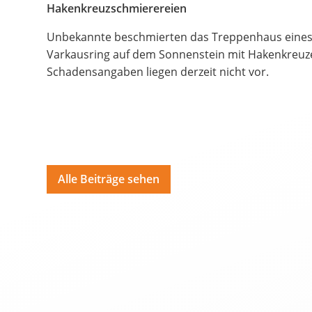
Bildungsangebote
Hakenkreuzschmierereien
Spenden
Unbekannte beschmierten das Treppenhaus ein
Varkausring auf dem Sonnenstein mit Hakenkreuz
Hate Speech
Schadensangaben liegen derzeit nicht vor.
SPRACHEN
Deutsch
ية
Polski
Por
Alle Beiträge sehen