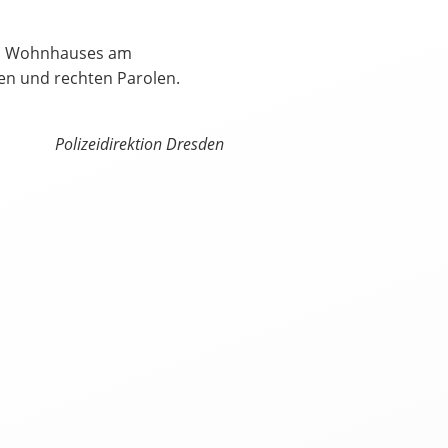
es Wohnhauses am
en und rechten Parolen.
Polizeidirektion Dresden
العرب
Český
English
Français
tuguês
Русский
Español
ትግርኛ