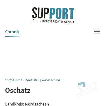
Chronik
Projektinfo & Neuigkeiten
Beratung
Statistik
Prozessdokus
Vorfall vom 17. April 2012 | Nordsachsen
Publikationen
Oschatz
Bildungsangebote
Spenden
Landkreis: Nordsachsen