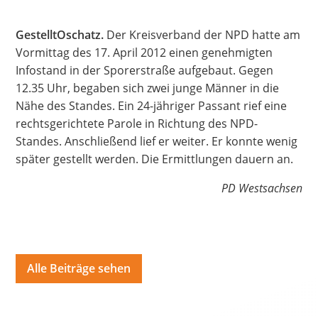
Hate Speech
GestelltOschatz.
Der Kreisverband der NPD hatte am
Vormittag des 17. April 2012 einen genehmigten
SPRACHEN
Infostand in der Sporerstraße aufgebaut. Gegen
Deutsch
العربية
Český
English
Français
12.35 Uhr, begaben sich zwei junge Männer in die
Nähe des Standes. Ein 24-jähriger Passant rief eine
Italiano
Kurdí
فارسی
Polski
Português
rechtsgerichtete Parole in Richtung des NPD-
Русский
Español
ትግርኛ
Türkçe
Việt
Standes. Anschließend lief er weiter. Er konnte wenig
später gestellt werden. Die Ermittlungen dauern an.
PD Westsachsen
Alle Beiträge sehen