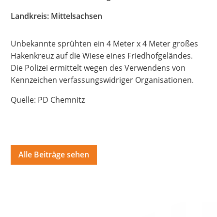
Hate Speech
Landkreis: Mittelsachsen
SPRACHEN
Unbekannte sprühten ein 4 Meter x 4 Meter großes
Deutsch
العربية
Český
English
Français
Hakenkreuz auf die Wiese eines Friedhofgeländes.
Die Polizei ermittelt wegen des Verwendens von
Italiano
Kurdí
فارسی
Polski
Português
Kennzeichen verfassungswidriger Organisationen.
Русский
Español
ትግርኛ
Türkçe
Việt
Quelle: PD Chemnitz
Alle Beiträge sehen