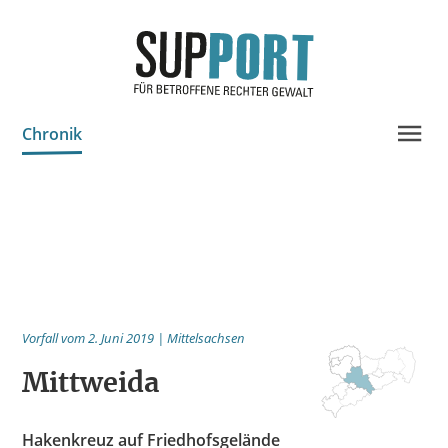
Chronik
Projektinfo & Neuigkeiten
Beratung
Statistik
Prozessdokus
Vorfall vom 2. Juni 2019 | Mittelsachsen
Publikationen
Mittweida
Bildungsangebote
Spenden
Hakenkreuz auf Friedhofsgelände