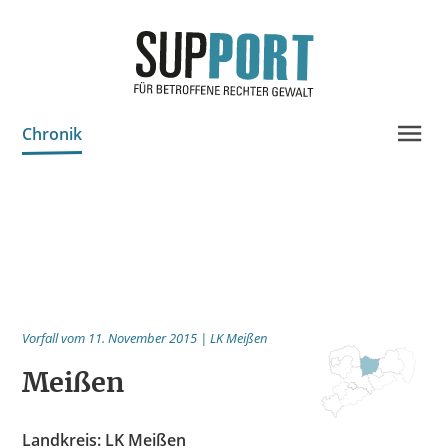
Chronik
Projektinfo & Neuigkeiten
Beratung
Statistik
Prozessdokus
Vorfall vom 11. November 2015 | LK Meißen
Publikationen
Meißen
Bildungsangebote
Spenden
Landkreis: LK Meißen