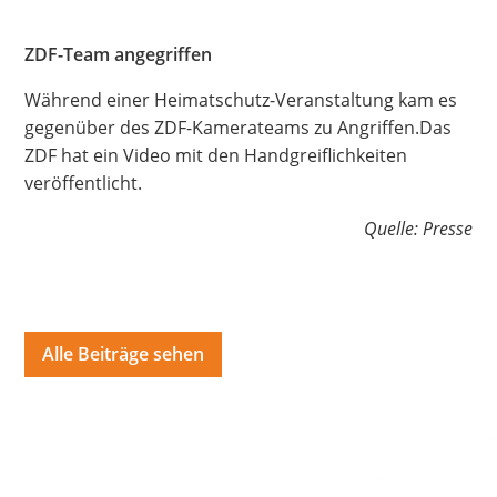
Hate Speech
ZDF-Team angegriffen
SPRACHEN
Während einer Heimatschutz-Veranstaltung kam es
Deutsch
العربية
Český
English
Français
gegenüber des ZDF-Kamerateams zu Angriffen.Das
ZDF hat ein Video mit den Handgreiflichkeiten
Italiano
Kurdí
فارسی
Polski
Português
veröffentlicht.
Русский
Español
ትግርኛ
Türkçe
Việt
Quelle: Presse
Alle Beiträge sehen