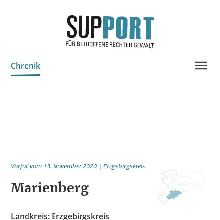
Chronik
Projektinfo & Neuigkeiten
Beratung
Statistik
Prozessdokus
Vorfall vom 13. November 2020 | Erzgebirgskreis
Publikationen
Marienberg
Bildungsangebote
Spenden
Landkreis: Erzgebirgskreis