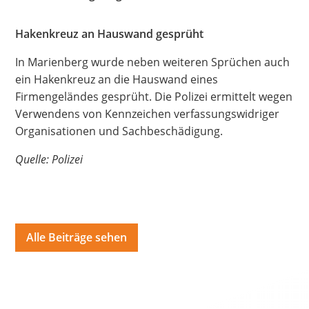
Hate Speech
Hakenkreuz an Hauswand gesprüht
SPRACHEN
In Marienberg wurde neben weiteren Sprüchen auch
Deutsch
العربية
Český
English
Français
ein Hakenkreuz an die Hauswand eines
Firmengeländes gesprüht. Die Polizei ermittelt wegen
Italiano
Kurdí
فارسی
Polski
Português
Verwendens von Kennzeichen verfassungswidriger
Organisationen und Sachbeschädigung.
Русский
Español
ትግርኛ
Türkçe
Việt
Quelle: Polizei
Alle Beiträge sehen