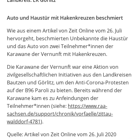
Hate Speech
Auto und Haustür mit Hakenkreuzen beschmiert
SPRACHEN
Wie aus einem Artikel von Zeit Online vom 26. Juli
Deutsch
العربية
Český
English
Français
hervorgeht, beschmierten Unbekannte die Haustür
und das Auto von zwei Teilnehmer*innen der
Italiano
Kurdí
فارسی
Polski
Português
Karawane der Vernunft mit Hakenkreuzen.
Русский
Español
ትግርኛ
Türkçe
Việt
Die Karawane der Vernunft war eine Aktion von
zivilgesellschaftlichen Initiativen aus den Landkreisen
Bautzen und Görlitz, um den Anti-Corona-Protesten
auf der B96 Paroli zu bieten. Bereits während der
Karawane kam es zu Anfeindungen der
Teilnehmer*innen (siehe:
https://www.raa-
sachsen.de/support/chronik/vorfaelle/zittau-
walddorf-4781
).
Quelle: Artikel von Zeit Online vom 26. Juli 2020