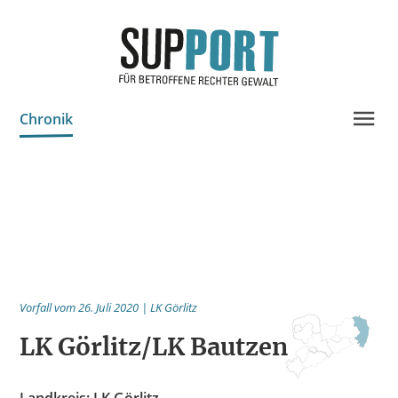
Chronik
Projektinfo & Neuigkeiten
Beratung
Statistik
Prozessdokus
Publikationen
Vorfall vom 26. Juli 2020 | LK Görlitz
Bildungsangebote
LK Görlitz/LK Bautzen
Spenden
Landkreis: LK Görlitz