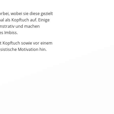
rbei, wobei sie diese gezielt
l als Kopftuch auf. Einige
nstrativ und machen
es Imbiss.
it Kopftuch sowie vor einem
العرب
Český
English
Français
sistische Motivation hin.
tuguês
Русский
Español
ትግርኛ