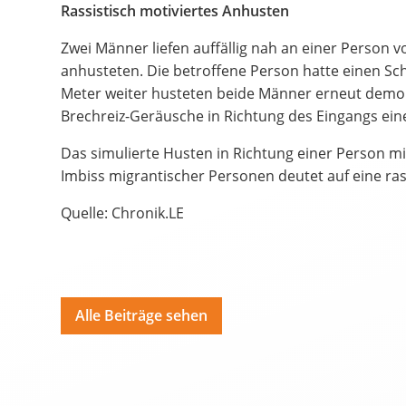
Bildungsangebote
Rassistisch motiviertes Anhusten
Spenden
Zwei Männer liefen auffällig nah an einer Person vo
anhusteten. Die betroffene Person hatte einen Scha
Hate Speech
Meter weiter husteten beide Männer erneut demo
Brechreiz-Geräusche in Richtung des Eingangs ein
SPRACHEN
Das simulierte Husten in Richtung einer Person m
Deutsch
ية
Imbiss migrantischer Personen deutet auf eine ras
Polski
Por
Quelle: Chronik.LE
Alle Beiträge sehen