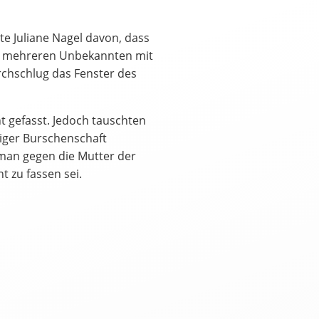
te Juliane Nagel davon, dass
er mehreren Unbekannten mit
rchschlug das Fenster des
t gefasst. Jedoch tauschten
العرب
Český
English
Français
ziger Burschenschaft
 man gegen die Mutter der
tuguês
Русский
Español
ትግርኛ
t zu fassen sei.