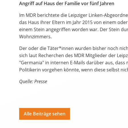
Bildungsangebote
Angriff auf Haus der Familie vor fünf Jahren
Spenden
Im MDR berichtete die Leipziger Linken-Abgeordne
das Haus ihrer Eltern im Jahr 2015 von einem od
Hate Speech
einem Stein angegriffen worden war. Der Stein du
Wohnzimmers.
SPRACHEN
Der oder die Täter*innen wurden bisher noch nich
Deutsch
ية
sich laut Recherchen des MDR Mitglieder der Leip
"Germania" in internen E-Mails darüber aus, dass
Polski
Por
Politikerin vorgehen könnte, wenn diese selbst nich
Quelle: Presse
Alle Beiträge sehen