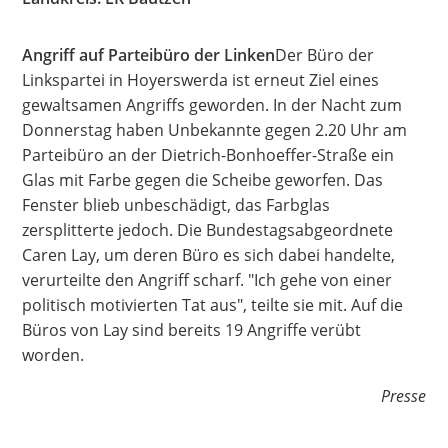
Hate Speech
Angriff auf Parteibüro der Linken
Der Büro der
SPRACHEN
Linkspartei in Hoyerswerda ist erneut Ziel eines
gewaltsamen Angriffs geworden. In der Nacht zum
Deutsch
العربية
Český
English
Français
Donnerstag haben Unbekannte gegen 2.20 Uhr am
Italiano
Kurdí
فارسی
Polski
Português
Parteibüro an der Dietrich-Bonhoeffer-Straße ein
Glas mit Farbe gegen die Scheibe geworfen. Das
Русский
Español
ትግርኛ
Türkçe
Việt
Fenster blieb unbeschädigt, das Farbglas
zersplitterte jedoch. Die Bundestagsabgeordnete
Caren Lay, um deren Büro es sich dabei handelte,
verurteilte den Angriff scharf. "Ich gehe von einer
politisch motivierten Tat aus", teilte sie mit. Auf die
Büros von Lay sind bereits 19 Angriffe verübt
worden.
Presse