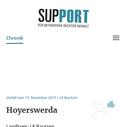
Chronik
Projektinfo & Neuigkeiten
Beratung
Statistik
Prozessdokus
Publikationen
Vorfall vom 13. November 2015 | LK Bautzen
Bildungsangebote
Hoyerswerda
Spenden
Landkreis: LK Bautzen