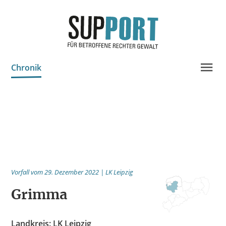
Chronik
Projektinfo & Neuigkeiten
Beratung
Statistik
Prozessdokus
Publikationen
Vorfall vom 29. Dezember 2022 | LK Leipzig
Bildungsangebote
Grimma
Spenden
Landkreis: LK Leipzig