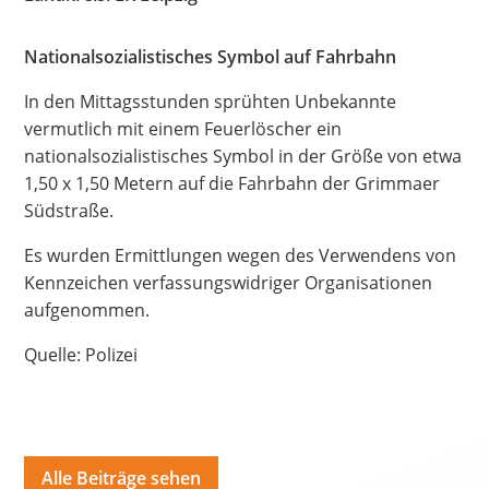
Hate Speech
Nationalsozialistisches Symbol auf Fahrbahn
SPRACHEN
In den Mittagsstunden sprühten Unbekannte
Deutsch
العربية
Český
English
Français
vermutlich mit einem Feuerlöscher ein
nationalsozialistisches Symbol in der Größe von etwa
Italiano
Kurdí
فارسی
Polski
Português
1,50 x 1,50 Metern auf die Fahrbahn der Grimmaer
Südstraße.
Русский
Español
ትግርኛ
Türkçe
Việt
Es wurden Ermittlungen wegen des Verwendens von
Kennzeichen verfassungswidriger Organisationen
aufgenommen.
Quelle: Polizei
Alle Beiträge sehen