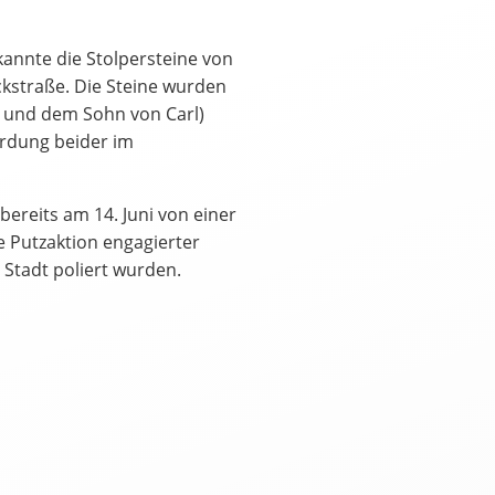
annte die Stolpersteine von
ckstraße. Die Steine wurden
 und dem Sohn von Carl)
rdung beider im
العرب
Český
English
Français
ereits am 14. Juni von einer
ne Putzaktion engagierter
tuguês
Русский
Español
ትግርኛ
 Stadt poliert wurden.