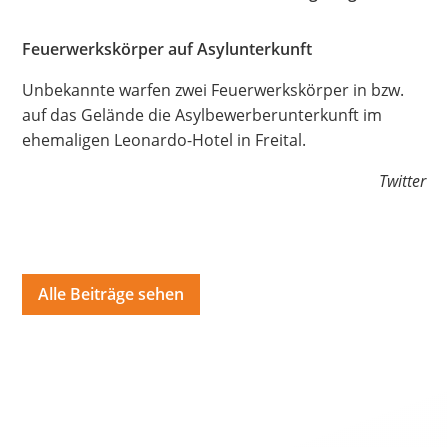
Hate Speech
Feuerwerkskörper auf Asylunterkunft
SPRACHEN
Unbekannte warfen zwei Feuerwerkskörper in bzw.
Deutsch
العربية
Český
English
Français
auf das Gelände die Asylbewerberunterkunft im
ehemaligen Leonardo-Hotel in Freital.
Italiano
Kurdí
فارسی
Polski
Português
Twitter
Русский
Español
ትግርኛ
Türkçe
Việt
Alle Beiträge sehen