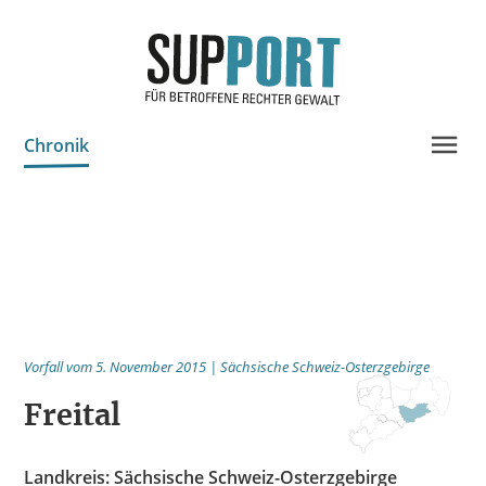
Chronik
Projektinfo & Neuigkeiten
Beratung
Statistik
Prozessdokus
Vorfall vom 5. November 2015 | Sächsische Schweiz-Osterzgebirge
Publikationen
Freital
Bildungsangebote
Spenden
Landkreis: Sächsische Schweiz-Osterzgebirge