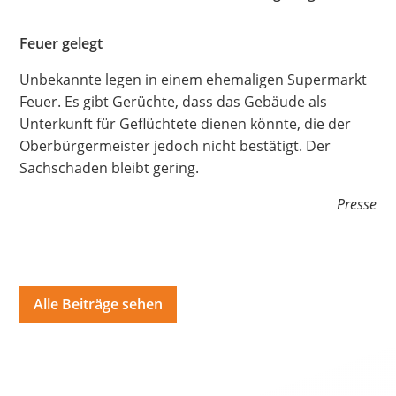
Hate Speech
Feuer gelegt
SPRACHEN
Unbekannte legen in einem ehemaligen Supermarkt
Deutsch
العربية
Český
English
Français
Feuer. Es gibt Gerüchte, dass das Gebäude als
Unterkunft für Geflüchtete dienen könnte, die der
Italiano
Kurdí
فارسی
Polski
Português
Oberbürgermeister jedoch nicht bestätigt. Der
Sachschaden bleibt gering.
Русский
Español
ትግርኛ
Türkçe
Việt
Presse
Alle Beiträge sehen