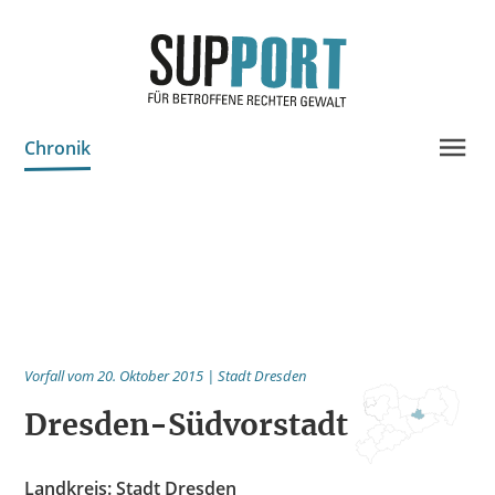
Chronik
Projektinfo & Neuigkeiten
Beratung
Statistik
Prozessdokus
Vorfall vom 20. Oktober 2015 | Stadt Dresden
Publikationen
Dresden-Südvorstadt
Bildungsangebote
Spenden
Landkreis: Stadt Dresden