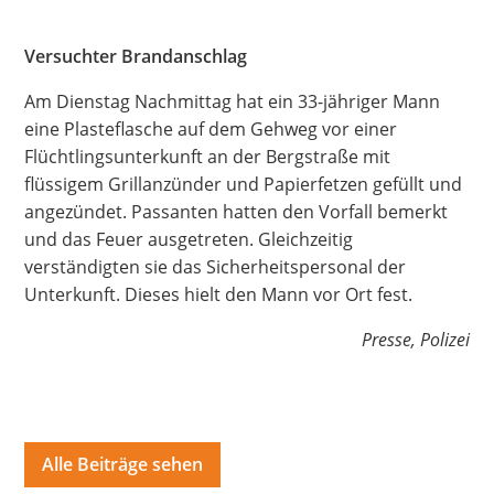
Hate Speech
Versuchter Brandanschlag
SPRACHEN
Am Dienstag Nachmittag hat ein 33-jähriger Mann
Deutsch
العربية
Český
English
Français
eine Plasteflasche auf dem Gehweg vor einer
Flüchtlingsunterkunft an der Bergstraße mit
Italiano
Kurdí
فارسی
Polski
Português
flüssigem Grillanzünder und Papierfetzen gefüllt und
angezündet. Passanten hatten den Vorfall bemerkt
Русский
Español
ትግርኛ
Türkçe
Việt
und das Feuer ausgetreten. Gleichzeitig
verständigten sie das Sicherheitspersonal der
Unterkunft. Dieses hielt den Mann vor Ort fest.
Presse, Polizei
Alle Beiträge sehen