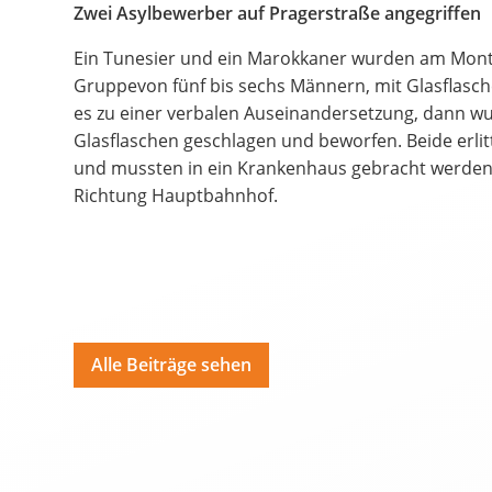
Bildungsangebote
Zwei Asylbewerber auf Pragerstraße angegriffen
Spenden
Ein Tunesier und ein Marokkaner wurden am Mon
Gruppevon fünf bis sechs Männern, mit Glasflasch
Hate Speech
es zu einer verbalen Auseinandersetzung, dann w
Glasflaschen geschlagen und beworfen. Beide erli
und mussten in ein Krankenhaus gebracht werden. 
SPRACHEN
Richtung Hauptbahnhof.
Deutsch
ية
Polski
Por
Alle Beiträge sehen