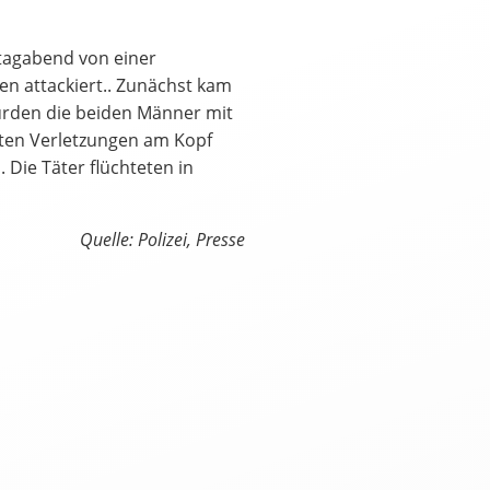
tagabend von einer
en attackiert.. Zunächst kam
urden die beiden Männer mit
tten Verletzungen am Kopf
Die Täter flüchteten in
العرب
Český
English
Français
Quelle: Polizei, Presse
tuguês
Русский
Español
ትግርኛ