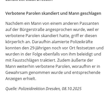
Hate Speech
Verbotene Parolen skandiert und Mann geschlagen
SPRACHEN
Nachdem ein Mann von einem anderen Passanten
Deutsch
العربية
Český
English
Français
auf der Bürgerstraße angesprochen wurde, weil er
verbotene Parolen skandiert hatte, griff er diesen
Italiano
Kurdí
فارسی
Polski
Português
körperlich an. Daraufhin alamierte Polizeikräfte
konnten den 29-Jährigen noch vor Ort festsetzen und
Русский
Español
ትግርኛ
Türkçe
Việt
wurden in der Folge ebenfalls von ihm beleidigt und
mit Faustschlägen traktiert. Zudem äußerte der
Mann weiterhin verbotene Parolen, woraufhin er in
Gewahrsam genommen wurde und entsprechende
Anzeigen erhielt.
Quelle: Polizeidirektion Dresden, 08.10.2025