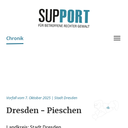
Chronik
Projektinfo & Neuigkeiten
Beratung
Statistik
Prozessdokus
Publikationen
Vorfall vom 7. Oktober 2025 | Stadt Dresden
Bildungsangebote
Dresden - Pieschen
Spenden
Landkreis: Stadt Dresden