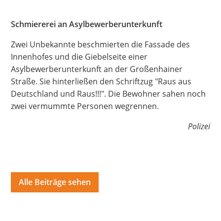
Hate Speech
Schmiererei an Asylbewerberunterkunft
SPRACHEN
Zwei Unbekannte beschmierten die Fassade des
Deutsch
العربية
Český
English
Français
Innenhofes und die Giebelseite einer
Asylbewerberunterkunft an der Großenhainer
Italiano
Kurdí
فارسی
Polski
Português
Straße. Sie hinterließen den Schriftzug "Raus aus
Deutschland und Raus!!!". Die Bewohner sahen noch
Русский
Español
ትግርኛ
Türkçe
Việt
zwei vermummte Personen wegrennen.
Polizei
Alle Beiträge sehen