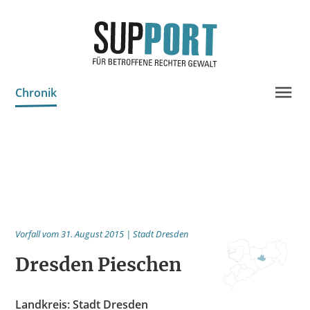
Chronik
Projektinfo & Neuigkeiten
Beratung
Statistik
Prozessdokus
Vorfall vom 31. August 2015 | Stadt Dresden
Publikationen
Dresden Pieschen
Bildungsangebote
Spenden
Landkreis: Stadt Dresden