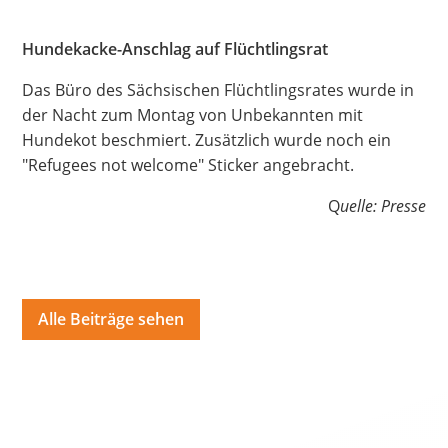
Hate Speech
Hundekacke-Anschlag auf Flüchtlingsrat
SPRACHEN
Das Büro des Sächsischen Flüchtlingsrates wurde in
Deutsch
العربية
Český
English
Français
der Nacht zum Montag von Unbekannten mit
Hundekot beschmiert. Zusätzlich wurde noch ein
Italiano
Kurdí
فارسی
Polski
Português
"Refugees not welcome" Sticker angebracht.
Русский
Español
ትግርኛ
Türkçe
Việt
Q
uelle: Presse
Alle Beiträge sehen