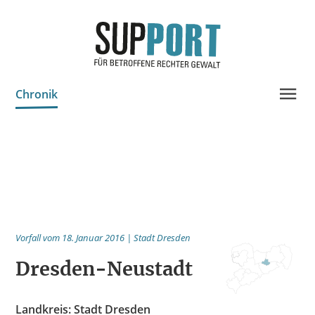
Chronik
Projektinfo & Neuigkeiten
Beratung
Statistik
Prozessdokus
Vorfall vom 18. Januar 2016 | Stadt Dresden
Publikationen
Dresden-Neustadt
Bildungsangebote
Spenden
Landkreis: Stadt Dresden