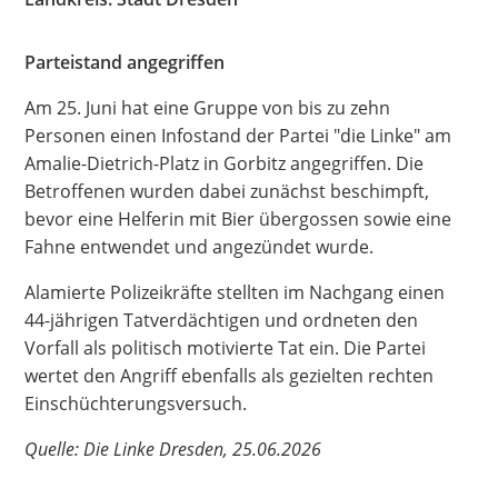
Hate Speech
Parteistand angegriffen
SPRACHEN
Am 25. Juni hat eine Gruppe von bis zu zehn
Deutsch
العربية
Český
English
Français
Personen einen Infostand der Partei "die Linke" am
Amalie-Dietrich-Platz in Gorbitz angegriffen. Die
Italiano
Kurdí
فارسی
Polski
Português
Betroffenen wurden dabei zunächst beschimpft,
Русский
Español
ትግርኛ
Türkçe
Việt
bevor eine Helferin mit Bier übergossen sowie eine
Fahne entwendet und angezündet wurde.
Alamierte Polizeikräfte stellten im Nachgang einen
44-jährigen Tatverdächtigen und ordneten den
Vorfall als politisch motivierte Tat ein. Die Partei
wertet den Angriff ebenfalls als gezielten rechten
Einschüchterungsversuch.
Quelle: Die Linke Dresden, 25.06.2026