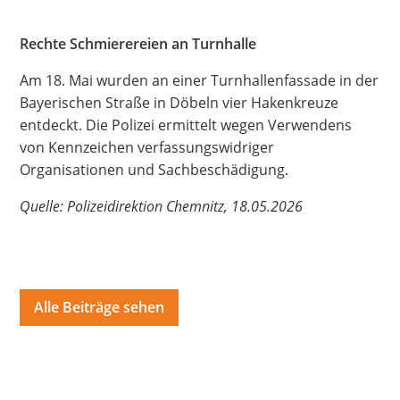
Hate Speech
Rechte Schmierereien an Turnhalle
SPRACHEN
Am 18. Mai wurden an einer Turnhallenfassade in der
Deutsch
العربية
Český
English
Français
Bayerischen Straße in Döbeln vier Hakenkreuze
entdeckt. Die Polizei ermittelt wegen Verwendens
Italiano
Kurdí
فارسی
Polski
Português
von Kennzeichen verfassungswidriger
Organisationen und Sachbeschädigung.
Русский
Español
ትግርኛ
Türkçe
Việt
Quelle: Polizeidirektion Chemnitz, 18.05.2026
Alle Beiträge sehen