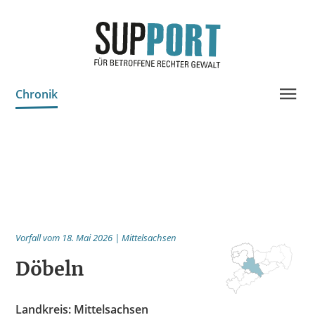
Chronik
Projektinfo & Neuigkeiten
Beratung
Statistik
Prozessdokus
Vorfall vom 18. Mai 2026 | Mittelsachsen
Publikationen
Döbeln
Bildungsangebote
Spenden
Landkreis: Mittelsachsen