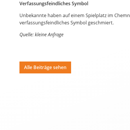
Bildungsangebote
Verfassungsfeindliches Symbol
Spenden
Unbekannte haben auf einem Spielplatz im Chemnit
verfassungsfeindliches Symbol geschmiert.
Hate Speech
Quelle: kleine Anfrage
SPRACHEN
Deutsch
ية
Alle Beiträge sehen
Polski
Por