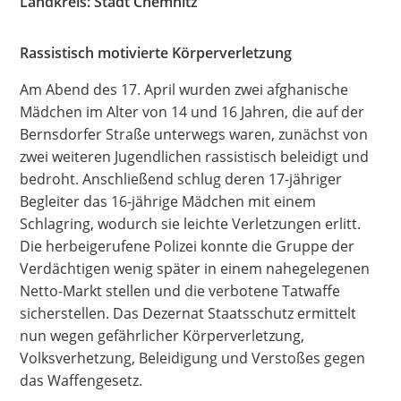
Landkreis: Stadt Chemnitz
Hate Speech
Rassistisch motivierte Körperverletzung
SPRACHEN
Am Abend des 17. April wurden zwei afghanische
Deutsch
العربية
Český
English
Français
Mädchen im Alter von 14 und 16 Jahren, die auf der
Bernsdorfer Straße unterwegs waren, zunächst von
Italiano
Kurdí
فارسی
Polski
Português
zwei weiteren Jugendlichen rassistisch beleidigt und
Русский
Español
ትግርኛ
Türkçe
Việt
bedroht. Anschließend schlug deren 17-jähriger
Begleiter das 16-jährige Mädchen mit einem
Schlagring, wodurch sie leichte Verletzungen erlitt.
Die herbeigerufene Polizei konnte die Gruppe der
Verdächtigen wenig später in einem nahegelegenen
Netto-Markt stellen und die verbotene Tatwaffe
sicherstellen. Das Dezernat Staatsschutz ermittelt
nun wegen gefährlicher Körperverletzung,
Volksverhetzung, Beleidigung und Verstoßes gegen
das Waffengesetz.