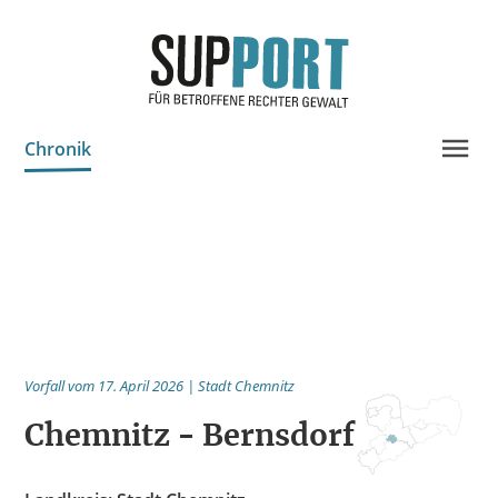
Chronik
Projektinfo & Neuigkeiten
Beratung
Statistik
Prozessdokus
Publikationen
Vorfall vom 17. April 2026 | Stadt Chemnitz
Bildungsangebote
Chemnitz - Bernsdorf
Spenden