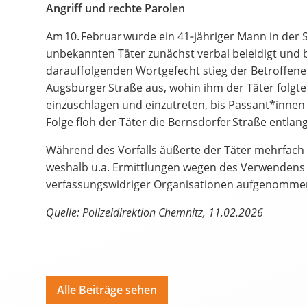
Bildungsangebote
Angriff und rechte Parolen
Spenden
Am 10. Februar wurde ein 41‑jähriger Mann in der 
unbekannten Täter zunächst verbal beleidigt und
Hate Speech
darauffolgenden Wortgefecht stieg der Betroffene 
Augsburger Straße aus, wohin ihm der Täter folgte
einzuschlagen und einzutreten, bis Passant*innen 
SPRACHEN
Folge floh der Täter die Bernsdorfer Straße entlang
Deutsch
ية
Während des Vorfalls äußerte der Täter mehrfach 
Polski
Por
weshalb u.a. Ermittlungen wegen des Verwendens
verfassungswidriger Organisationen aufgenomme
Quelle: Polizeidirektion Chemnitz, 11.02.2026
Alle Beiträge sehen