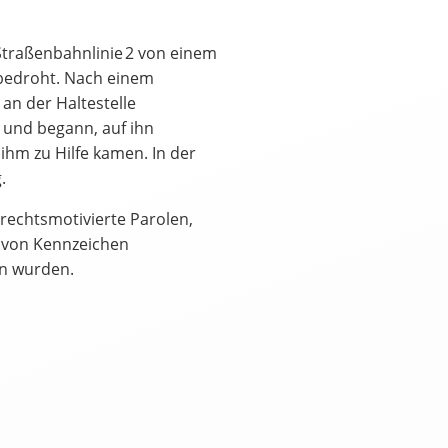
Straßenbahnlinie 2 von einem
 bedroht. Nach einem
an der Haltestelle
 und begann, auf ihn
ihm zu Hilfe kamen. In der
.
العرب
Český
English
Français
rechtsmotivierte Parolen,
tuguês
Русский
Español
ትግርኛ
 von Kennzeichen
n wurden.