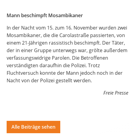
Hate Speech
Mann beschimpft Mosambikaner
SPRACHEN
In der Nacht vom 15. zum 16. November wurden zwei
Deutsch
العربية
Český
English
Français
Mosambikaner, die die Carolastraße passierten, von
einem 21-Jährigen rassistisch beschimpft. Der Täter,
Italiano
Kurdí
فارسی
Polski
Português
der in einer Gruppe unterwegs war, grölte außerdem
verfassungswidrige Parolen. Die Betroffenen
Русский
Español
ትግርኛ
Türkçe
Việt
verständigten daraufhin die Polizei. Trotz
Fluchtversuch konnte der Mann jedoch noch in der
Nacht von der Polizei gestellt werden.
Freie Presse
Alle Beiträge sehen