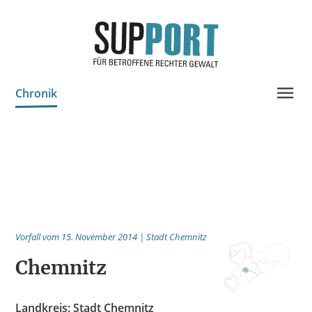
Chronik
Projektinfo & Neuigkeiten
Beratung
Statistik
Prozessdokus
Vorfall vom 15. November 2014 | Stadt Chemnitz
Publikationen
Chemnitz
Bildungsangebote
Spenden
Landkreis: Stadt Chemnitz