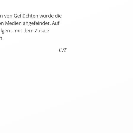
 von Geflüchten wurde die
en Medien angefeindet. Auf
algen – mit dem Zusatz
n.
LVZ
العرب
Český
English
Français
tuguês
Русский
Español
ትግርኛ