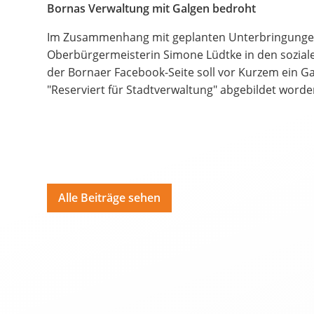
Bildungsangebote
Bornas Verwaltung mit Galgen bedroht
Spenden
Im Zusammenhang mit geplanten Unterbringungen
Oberbürgermeisterin Simone Lüdtke in den sozial
Hate Speech
der Bornaer Facebook-Seite soll vor Kurzem ein G
"Reserviert für Stadtverwaltung" abgebildet worde
SPRACHEN
Deutsch
ية
Polski
Por
Alle Beiträge sehen