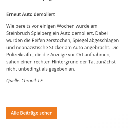
Hate Speech
Erneut Auto demoliert
SPRACHEN
Wie bereits vor einigen Wochen wurde am
Deutsch
العربية
Český
English
Français
Steinbruch Spielberg ein Auto demoliert. Dabei
wurden die Reifen zerstochen, Spiegel abgeschlagen
Italiano
Kurdí
فارسی
Polski
Português
und neonazistische Sticker am Auto angebracht. Die
Polizeikräfte, die die Anzeige vor Ort aufnahmen,
Русский
Español
ትግርኛ
Türkçe
Việt
sahen einen rechten Hintergrund der Tat zunächst
nicht unbedingt als gegeben an.
Quelle: Chronik.LE
Alle Beiträge sehen