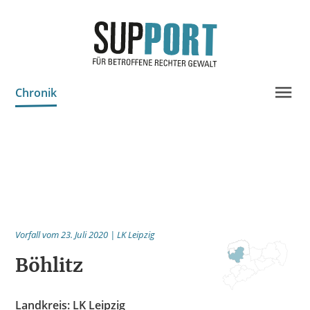
Chronik
Projektinfo & Neuigkeiten
Beratung
Statistik
Prozessdokus
Vorfall vom 23. Juli 2020 | LK Leipzig
Publikationen
Böhlitz
Bildungsangebote
Spenden
Landkreis: LK Leipzig