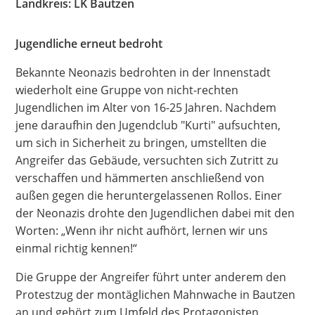
Landkreis: LK Bautzen
Hate Speech
Jugendliche erneut bedroht
SPRACHEN
Bekannte Neonazis bedrohten in der Innenstadt
Deutsch
العربية
Český
English
Français
wiederholt eine Gruppe von nicht-rechten
Jugendlichen im Alter von 16-25 Jahren. Nachdem
Italiano
Kurdí
فارسی
Polski
Português
jene daraufhin den Jugendclub "Kurti" aufsuchten,
Русский
Español
ትግርኛ
Türkçe
Việt
um sich in Sicherheit zu bringen, umstellten die
Angreifer das Gebäude, versuchten sich Zutritt zu
verschaffen und hämmerten anschließend von
außen gegen die heruntergelassenen Rollos. Einer
der Neonazis drohte den Jugendlichen dabei mit den
Worten: „Wenn ihr nicht aufhört, lernen wir uns
einmal richtig kennen!“
Die Gruppe der Angreifer führt unter anderem den
Protestzug der montäglichen Mahnwache in Bautzen
an und gehört zum Umfeld des Protagonisten